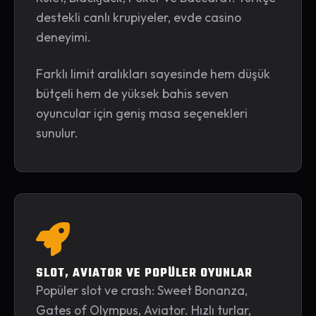
destekli canlı krupiyeler, evde casino
deneyimi.
Farklı limit aralıkları sayesinde hem düşük
bütçeli hem de yüksek bahis seven
oyuncular için geniş masa seçenekleri
sunulur.
SLOT, AVIATOR VE POPÜLER OYUNLAR
Popüler slot ve crash: Sweet Bonanza,
Gates of Olympus, Aviator. Hızlı turlar,