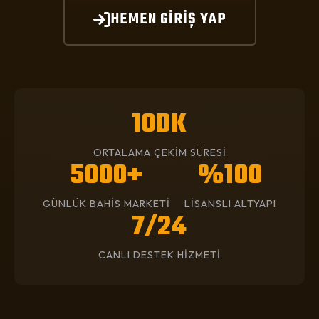
HEMEN GİRİŞ YAP
10DK
ORTALAMA ÇEKİM SÜRESİ
5000+
%100
GÜNLÜK BAHİS MARKETİ
LİSANSLI ALTYAPI
7/24
CANLI DESTEK HİZMETİ