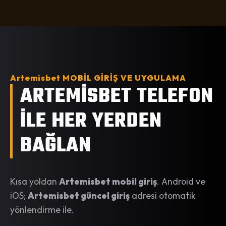
Artemisbet MOBİL GİRİŞ VE UYGULAMA
ARTEMISBET TELEFON
İLE HER YERDEN
BAĞLAN
Kısa yoldan
Artemisbet mobil giriş
. Android ve
iOS;
Artemisbet güncel giriş
adresi otomatik
yönlendirme ile.