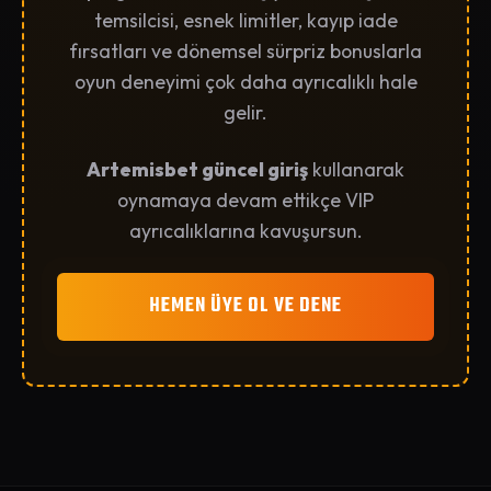
temsilcisi, esnek limitler, kayıp iade
fırsatları ve dönemsel sürpriz bonuslarla
oyun deneyimi çok daha ayrıcalıklı hale
gelir.
Artemisbet güncel giriş
kullanarak
oynamaya devam ettikçe VIP
ayrıcalıklarına kavuşursun.
HEMEN ÜYE OL VE DENE