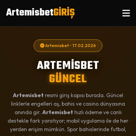
Artemisbet
GİRİŞ
Artemisbet • 17.02.2026
ARTEMISBET
GÜNCEL
Artemisbet
resmi giriş kapısı burada. Güncel
linklerle engelleri aş, bahis ve casino dünyasına
anında gir.
Artemisbet
hızlı ödeme ve canlı
destekle fark yaratıyor; mobil uygulama ile de her
yerden erişim mümkün. Spor bahislerinde futbol,