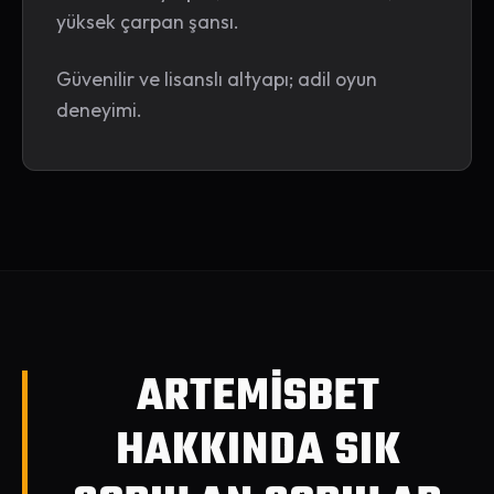
yüksek çarpan şansı.
Güvenilir ve lisanslı altyapı; adil oyun
deneyimi.
ARTEMISBET
HAKKINDA SIK