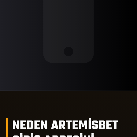
NEDEN ARTEMISBET