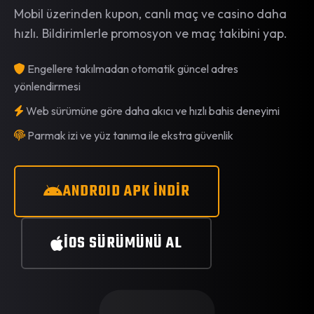
Mobil üzerinden kupon, canlı maç ve casino daha
hızlı. Bildirimlerle promosyon ve maç takibini yap.
Engellere takılmadan otomatik güncel adres
yönlendirmesi
Web sürümüne göre daha akıcı ve hızlı bahis deneyimi
Parmak izi ve yüz tanıma ile ekstra güvenlik
ANDROID APK İNDİR
IOS SÜRÜMÜNÜ AL