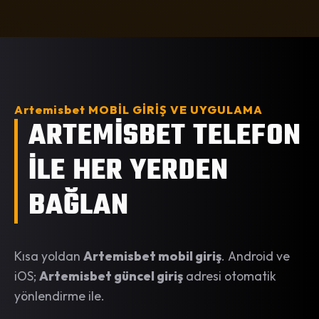
Artemisbet MOBİL GİRİŞ VE UYGULAMA
ARTEMISBET TELEFON
İLE HER YERDEN
BAĞLAN
Kısa yoldan
Artemisbet mobil giriş
. Android ve
iOS;
Artemisbet güncel giriş
adresi otomatik
yönlendirme ile.