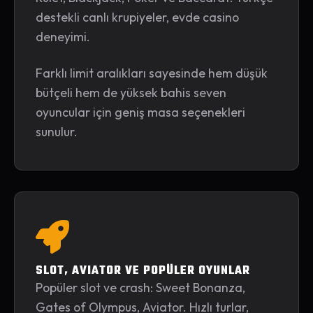
destekli canlı krupiyeler, evde casino
deneyimi.
Farklı limit aralıkları sayesinde hem düşük
bütçeli hem de yüksek bahis seven
oyuncular için geniş masa seçenekleri
sunulur.
SLOT, AVIATOR VE POPÜLER OYUNLAR
Popüler slot ve crash: Sweet Bonanza,
Gates of Olympus, Aviator. Hızlı turlar,