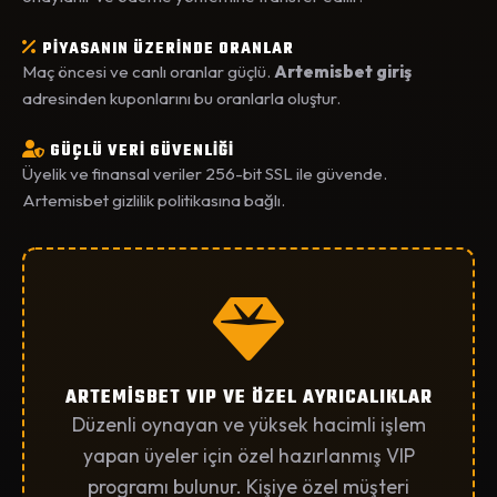
PİYASANIN ÜZERİNDE ORANLAR
Maç öncesi ve canlı oranlar güçlü.
Artemisbet giriş
adresinden kuponlarını bu oranlarla oluştur.
GÜÇLÜ VERİ GÜVENLİĞİ
Üyelik ve finansal veriler 256-bit SSL ile güvende.
Artemisbet gizlilik politikasına bağlı.
ARTEMISBET VIP VE ÖZEL AYRICALIKLAR
Düzenli oynayan ve yüksek hacimli işlem
yapan üyeler için özel hazırlanmış VIP
programı bulunur. Kişiye özel müşteri