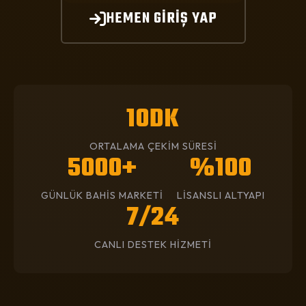
HEMEN GİRİŞ YAP
10DK
ORTALAMA ÇEKİM SÜRESİ
5000+
%100
GÜNLÜK BAHİS MARKETİ
LİSANSLI ALTYAPI
7/24
CANLI DESTEK HİZMETİ