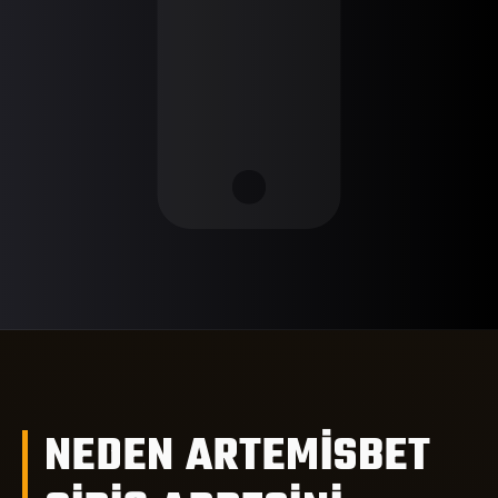
NEDEN ARTEMISBET