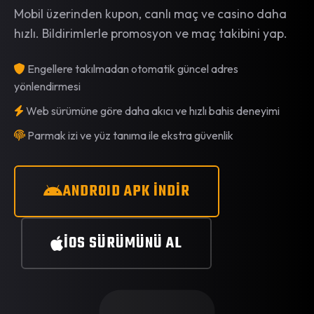
Mobil üzerinden kupon, canlı maç ve casino daha
hızlı. Bildirimlerle promosyon ve maç takibini yap.
Engellere takılmadan otomatik güncel adres
yönlendirmesi
Web sürümüne göre daha akıcı ve hızlı bahis deneyimi
Parmak izi ve yüz tanıma ile ekstra güvenlik
ANDROID APK İNDİR
IOS SÜRÜMÜNÜ AL