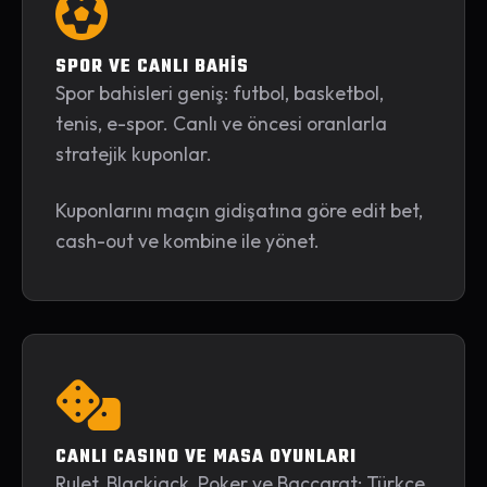
SPOR VE CANLI BAHİS
Spor bahisleri geniş: futbol, basketbol,
tenis, e-spor. Canlı ve öncesi oranlarla
stratejik kuponlar.
Kuponlarını maçın gidişatına göre edit bet,
cash-out ve kombine ile yönet.
CANLI CASINO VE MASA OYUNLARI
Rulet, Blackjack, Poker ve Baccarat: Türkçe