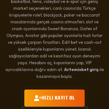
basketbol, tenis, voleybol ve e-spor için geniş
market seçenekleri; canlı casino'da Türkçe
krupiyelerle rulet, blackjack, poker ve baccarat
masalarında gerçek casino atmosferi; slot ve
crash oyunlarında Sweet Bonanza, Gates of
Olympus, Aviator gibi popüler oyunlarla hızlı turlar
ve yüksek çarpan fırsatları. Edit bet ve cash-out
özellikleriyle kuponlarını yönet, lisanslı
sağlayıcılardan adil ve kesintisiz oyun deneyimi
yaşa. Hesabını aç, kuponlarını yap, VIP
ayrıcalıklarına doğru adım at.
Artemisbet giriş
ile
kazanmaya başla.
HIZLI KAYIT OL